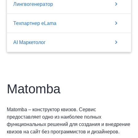
chevron_right
Лингвогенератор
chevron_right
Техпартнер eLama
chevron_right
AI Маркетолог
Matomba
Matomba – конструктор квизов. Сервис
предоставляет одно из наиболее полных
функциональных решений для создания и внедрение
квизов на сайт без программистов и дизайнеров.