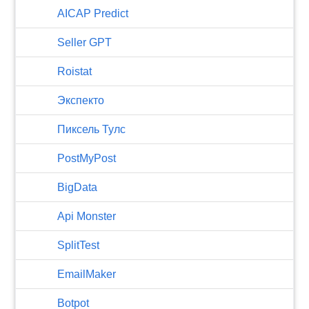
AICAP Predict
Seller GPT
Roistat
Экспекто
Пиксель Тулс
PostMyPost
BigData
Api Monster
SplitTest
EmailMaker
Botpot