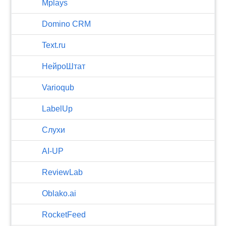
Mplays
Domino CRM
Text.ru
НейроШтат
Varioqub
LabelUp
Слухи
AI-UP
ReviewLab
Oblako.ai
RocketFeed