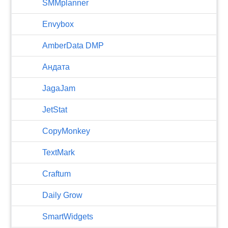
SMMplanner
Envybox
AmberData DMP
Андата
JagaJam
JetStat
CopyMonkey
TextMark
Craftum
​Daily Grow
SmartWidgets