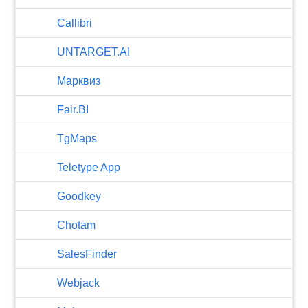
Callibri
UNTARGET.AI
Марквиз
Fair.BI
TgMaps
Teletype App
Goodkey
Chotam
SalesFinder
Webjack