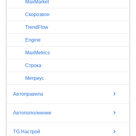
MaxMarket
Скорозвон
TrendFlow
Engine
MaxMetrics
Строка
Метриус
chevron_right
Автоправила
chevron_right
Автопополнение
chevron_right
TG Настрой