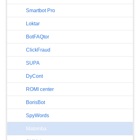
Smartbot Pro
Loktar
BotFAQtor
​ClickFraud
SUPA
DyCont
ROMI center
BorisBot
SpyWords
Matomba