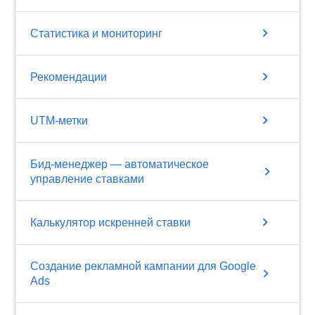
chevron_right
Статистика и мониторинг
chevron_right
Рекомендации
chevron_right
UTM-метки
Бид-менеджер — автоматическое
chevron_right
управление ставками
chevron_right
Калькулятор искренней ставки
Создание рекламной кампании для Google
chevron_right
Ads